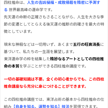
四柱推命は、
人生の吉凶禍福・成敗帰趨を精密に予測す
る
世界最高峰の運命学です。
先天運の命断の正確さもさることながら、人生を大きな季
節の変遷としてとらえる後天運の推断の的確さを最大の特
徴としています。
瑣末な神殺などは一切用いず、あくまで
五行の旺衰消長
に
基づいて、私たちの一生涯を展望します。
東洋運命学の粋を結集した
精妙なるアートとしての四柱推
命の本質
を学ぶことができる四柱推命講座です。
一切の基礎知識は不要。全くの初心者からでも、この四柱
推命講座なら充分に身につけることができます。
この四柱推命講座では、東洋占術の基本から四柱推命の仕
組み
【自身を知る、運勢を知る】技法
を習得できます。