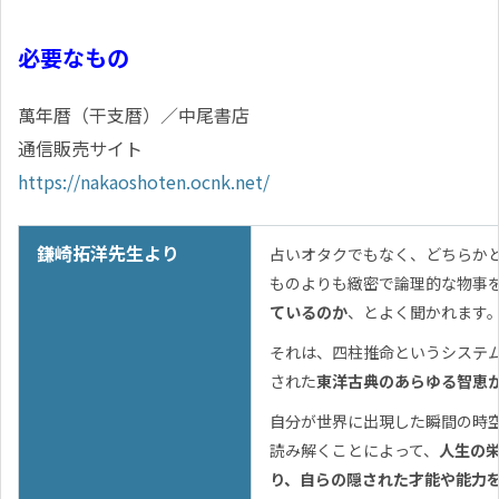
必要なもの
萬年暦（干支暦）／中尾書店
通信販売サイト
https://nakaoshoten.ocnk.net/
鎌崎拓洋先生より
占いオタクでもなく、どちらか
ものよりも緻密で論理的な物事
ているのか
、とよく聞かれます
それは、四柱推命というシステ
された
東洋古典のあらゆる智恵
自分が世界に出現した瞬間の時
読み解くことによって、
人生の
り、自らの隠された才能や能力