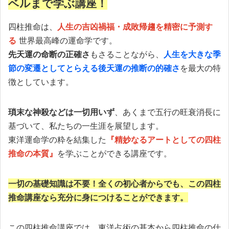
ベルまで学ぶ講座！
四柱推命は、
人生の吉凶禍福・成敗帰趨を精密に予測す
る
世界最高峰の運命学です。
先天運の命断の正確さ
もさることながら、
人生を大きな季
節の変遷としてとらえる後天運の推断の的確さ
を最大の特
徴としています。
瑣末な神殺などは一切用いず
、あくまで五行の旺衰消長に
基づいて、私たちの一生涯を展望します。
東洋運命学の粋を結集した
『精妙なるアートとしての四柱
推命の本質』
を学ぶことができる講座です。
一切の基礎知識は不要！全くの初心者からでも、この四柱
推命講座なら充分に身につけることができます。
この四柱推命講座では、東洋占術の基本から四柱推命の仕