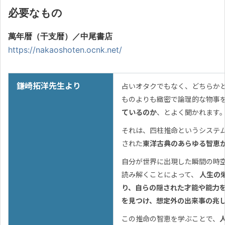
必要なもの
萬年暦（干支暦）／中尾書店
https://nakaoshoten.ocnk.net/
鎌崎拓洋先生より
占いオタクでもなく、どちらか
ものよりも緻密で論理的な物事
ているのか
、とよく聞かれます
それは、四柱推命というシステ
された
東洋古典のあらゆる智恵
自分が世界に出現した瞬間の時
読み解くことによって、
人生の
り、自らの隠された才能や能力
を見つけ、想定外の出来事の兆
この推命の智恵を学ぶことで、