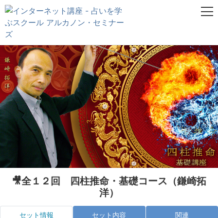
🎥全１２回 四柱推命・基礎コース（鎌崎拓
洋）
セット情報
セット内容
関連