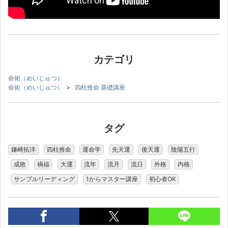
カテゴリ
命術（めいじゅつ）
命術（めいじゅつ）
>
四柱推命 基礎講座
タグ
鎌崎拓洋
四柱推命
運命学
先天運
後天運
陰陽五行
成敗
禍福
大運
流年
流月
流日
外格
内格
サンプルリーディング
1からマスター講座
初心者OK