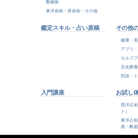
数秘術
東洋命術・算命術・その他
鑑定スキル・占い原稿
その他
健康・
アプリ
セルフ
文化教
対談・
入門講座
お試し
西洋占
ト）
東洋占
易・断