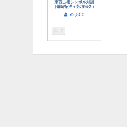
東西占術シンボル対談
（鎌崎拓洋＋芳垣宗久）
¥2,500
0