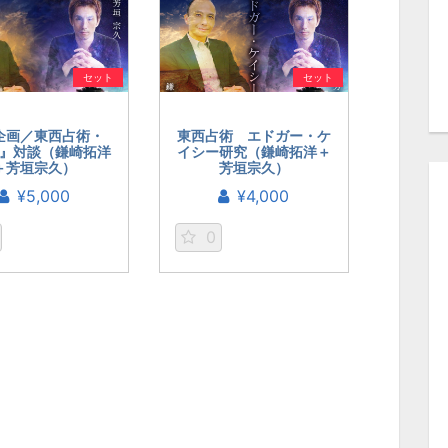
セット
セット
企画／東西占術・
東西占術 エドガー・ケ
』対談（鎌崎拓洋
イシー研究（鎌崎拓洋＋
＋芳垣宗久）
芳垣宗久）
¥5,000
¥4,000
0