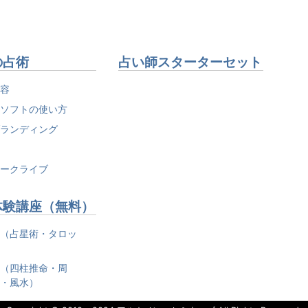
の占術
占い師スターターセット
美容
・ソフトの使い方
ブランディング
養
トークライブ
体験講座（無料）
術（占星術・タロッ
術（四柱推命・周
易・風水）