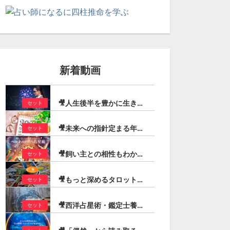
新着動画
🎥人生後半を豊かに生きる！定年後に輝くための占星術（石川楓花）
セット
🎥未来への指針定まる年！2026年トランジットの動きを追う ーまとめ読み先取り解説ー（登石麻恭子）
セット
🎥飼い主との相性もわかる「ペットのための占星術」（芳垣宗久）
セット
🎥もっと深めるタロットリーディング【コートカード編】（宏林）
セット
🎥西洋占星術・鑑定士養成スピードマスターコース（最新版）
セット