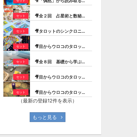
🎥「偶然」から読み取る「必然」の兆し：イベント・チャート・メソッド
セット
🎥全２回 占星術と数秘術シンボルを交えたタロットリーディング技法（宏林）
セット
🎥タロットのシンクロニシティ・コンビネーションリーディング（宏林）
セット
🎥目からウロコのタロットリーディング入門（宏林）
セット
🎥全８回 基礎から学ぶ！実践タロット／大アルカナ編（宏林）
セット
🎥目からウロコのタロットリーディング／ストーリー作りのコツ（宏林）
セット
🎥目からウロコのタロットリーディング／１年を読む！（宏林）
セット
（最新の登録12件を表示）
もっと見る