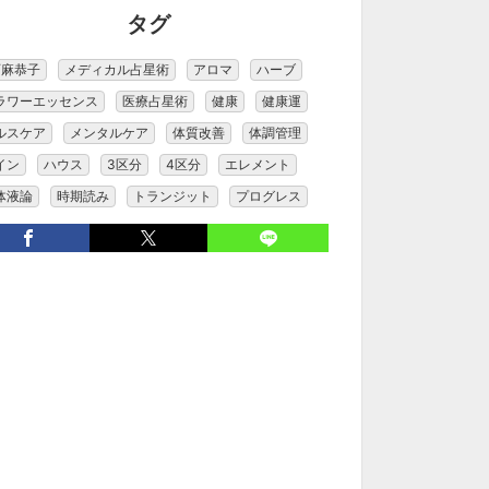
タグ
石麻恭子
メディカル占星術
アロマ
ハーブ
ラワーエッセンス
医療占星術
健康
健康運
ルスケア
メンタルケア
体質改善
体調管理
イン
ハウス
3区分
4区分
エレメント
体液論
時期読み
トランジット
プログレス