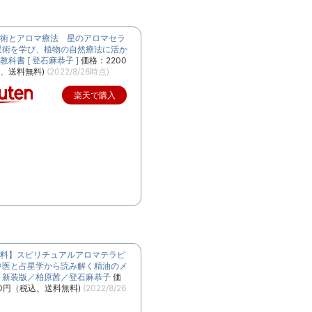
術とアロマ療法 星のアロマセラ
星術を学び、植物の自然療法に活か
科書 [ 登石麻恭子 ]
価格：2200
、送料無料)
(2022/8/26時点)
楽天で購入
料】スピリチュアルアロマテラピ
中医と占星学から読み解く精油のメ
 新装版／柏原茜／登石麻恭子
価
70円（税込、送料無料)
(2022/8/26