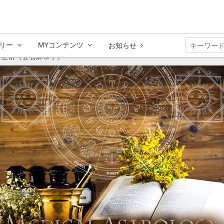
リー
MYコンテンツ
お知らせ
占星術（登石麻恭子）