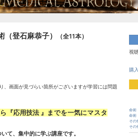
術（登石麻恭子）
（全11本）
視
購
あり、画面が見づらい箇所がございますが学習には問題
命術
ら『応用技法 』までを一気にマスタ
命術
その
その
ついて、集中的に学ぶ講座です。