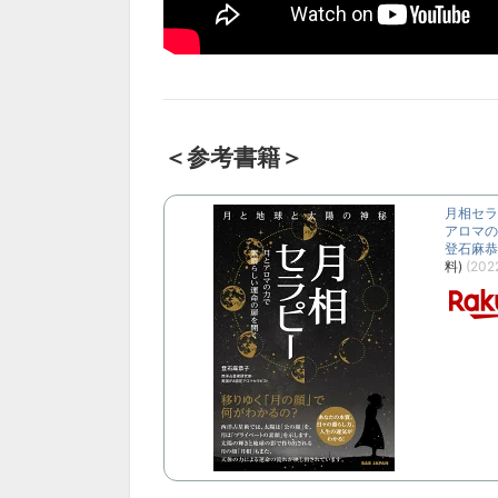
＜参考書籍＞
月相セラ
アロマの
登石麻恭子
料)
(202