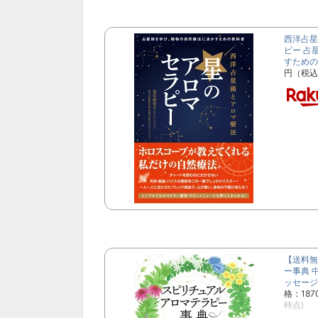
西洋占星
ピー 占
すための教
円（税込
【送料無
ー事典 
ッセージ
格：18
時点)