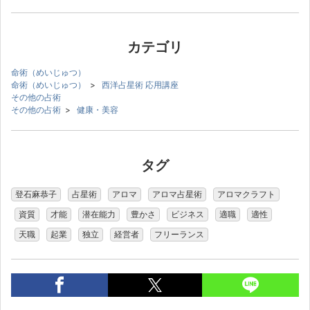
カテゴリ
命術（めいじゅつ）
命術（めいじゅつ）
>
西洋占星術 応用講座
その他の占術
その他の占術
>
健康・美容
タグ
登石麻恭子
占星術
アロマ
アロマ占星術
アロマクラフト
資質
才能
潜在能力
豊かさ
ビジネス
適職
適性
天職
起業
独立
経営者
フリーランス