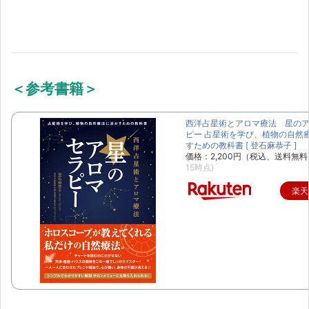
＜参考書籍＞
西洋占星術とアロマ療法 星の
ピー 占星術を学び、植物の自然
すための教科書 [ 登石麻恭子 ]
価格：2,200円（税込、送料無料
15時点)
楽天