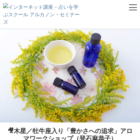
🎥木星／牡牛座入り「豊かさへの追求」アロ
マワークショップ（登石麻恭子）