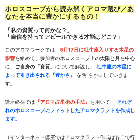
ホロスコープから読み解くアロマ選び／あ
なたを本当に豊かにするもの！
「私の資質って何かな？」
「自信を持ってアピールできる才能はどこ？」
このアロマワークでは、
5月17日に牡牛座入りする木星の
影響
を絡めて、参加者のホロスコープ上の太陽と月を中心
に、
ご自身の「資質」
について解説し、
牡牛座の木星に
よって引き出される『豊かさ』
を明
らかにしていきま
す。
講座終盤では
『アロマ占星術の手法』
を用いて、
それぞ
れのホロスコープにフィットしたアロマクラフトを作成し
ます。
（インターネット講座ではアロマクラフト作成は各自で行