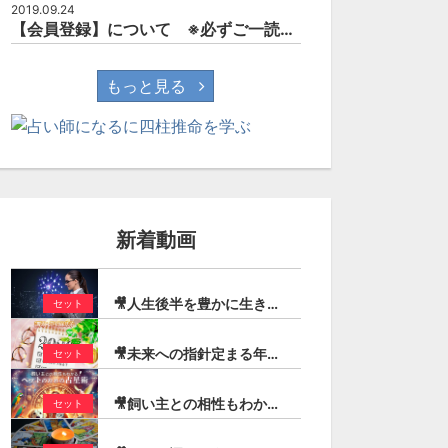
2019.09.24
【会員登録】について ※必ずご一読されて下さい。
もっと見る
新着動画
🎥人生後半を豊かに生きる！定年後に輝くための占星術（石川楓花）
セット
🎥未来への指針定まる年！2026年トランジットの動きを追う ーまとめ読み先取り解説ー（登石麻恭子）
セット
🎥飼い主との相性もわかる「ペットのための占星術」（芳垣宗久）
セット