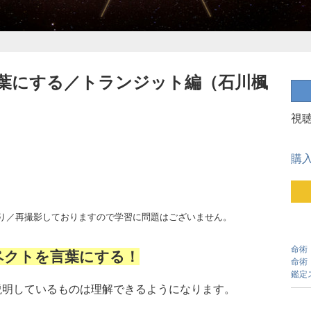
言葉にする／トランジット編（石川楓
視
購
あり／再撮影しておりますので学習に問題はございません。
命術
ペクトを言葉にする！
命術
鑑定
説明しているものは理解できるようになります。