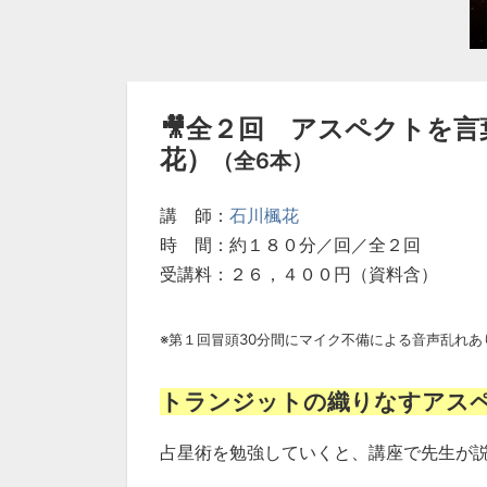
🎥全２回 アスペクトを
花）
（全6本）
講 師：
石川楓花
時 間：約１８０分／回／全２回
受講料：２６，４００円（資料含）
※第１回冒頭30分間にマイク不備による音声乱れ
トランジットの織りなすアス
占星術を勉強していくと、講座で先生が