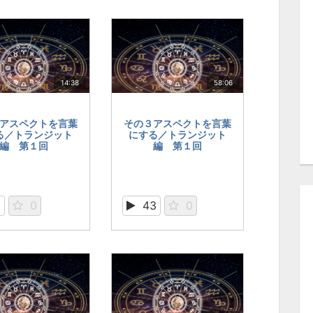
14:38
58:06
アスペクトを言葉
その３アスペクトを言葉
る／トランジット
にする／トランジット
編 第１回
編 第１回
3
0
43
0