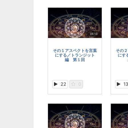
05:13
その１アスペクトを言葉
その２
にする／トランジット
にす
編 第１回
22
0
1