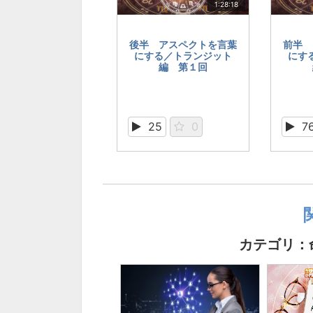
1:28:18
後半 アスペクトを言葉
前半 
にする／トランジット
にす
編 第１回
25
0
7
カテゴリ：