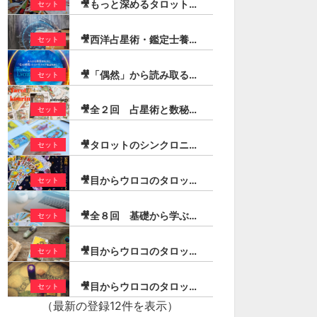
🎥もっと深めるタロットリーディング【コートカード編】（宏林）
セット
セット
セット
🎥西洋占星術・鑑定士養成スピードマスターコース（最新版）
セット
秘められた占星
ライフ・ステージの占星術
【忘れられた未
解説（宏林）
➖クロノクレーターを使い
驚異のクラシカ
🎥「偶然」から読み取る「必然」の兆し：イベント・チャート・メソッド
セット
こなす❗️➖（登石麻恭子）
ジット：理論編 
13,200
（芳垣宗
¥14,800
🎥全２回 占星術と数秘術シンボルを交えたタロットリーディング技法（宏林）
セット
¥26,
0
0
🎥タロットのシンクロニシティ・コンビネーションリーディング（宏林）
セット
🎥目からウロコのタロットリーディング入門（宏林）
セット
🎥全８回 基礎から学ぶ！実践タロット／大アルカナ編（宏林）
セット
🎥目からウロコのタロットリーディング／ストーリー作りのコツ（宏林）
セット
🎥目からウロコのタロットリーディング／１年を読む！（宏林）
セット
（最新の登録12件を表示）