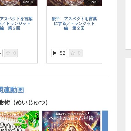
1:20:30
1:32:09
アスペクトを言葉
後半 アスペクトを言葉
る／トランジット
にする／トランジット
編 第２回
編 第２回
6
0
52
0
関連動画
命術（めいじゅつ）