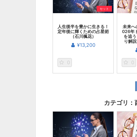
セット
人生後半を豊かに生きる！
未来へ
定年後に輝くための占星術
026
（石川楓花）
を追う
り解説
¥13,200
0
0
カテゴリ：