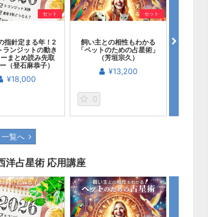
セット
セット
の指針定まる年！2
飼い主との相性もわかる
タロットに
年トランジットの動き
「ペットのための占星術」
術コード
 ーまとめ読み先取
（芳垣宗久）
¥
ー（登石麻恭子）
¥13,200
¥18,000
0
0
一覧へ
西洋占星術 応用講座