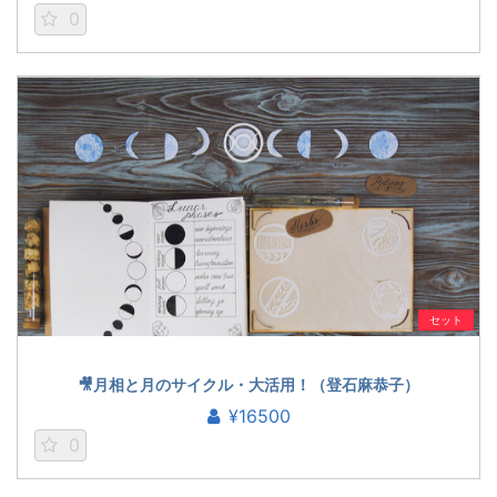
0
セット
🎥月相と月のサイクル・大活用！（登石麻恭子）
¥16500
0