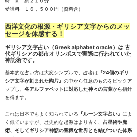
時 間：約２１０分
受講料：１６，５００円（資料含）
西洋文化の根源・ギリシア文字からのメッ
セージを体感する！
ギリシア文字占い（Greek alphabet oracle）は 古
代ギリシアの都市オリンポスで実際に行われていた
神託術です。
基本的な占い方は大変シンプルで、占者は
『24個のギリ
シア文字が刻まれた陶片』
の中から任意のものをピックア
ップし、
各アルファベットに対応した神々の言葉
から指針
を得ます。
これは日本でもよく知られている
『ルーン文字占い』
によ
く似ていますが、歴史的な起源はより古く、
占星術や魔
術、そしてギリシア神話の豊穣な世界とも結びついた体系