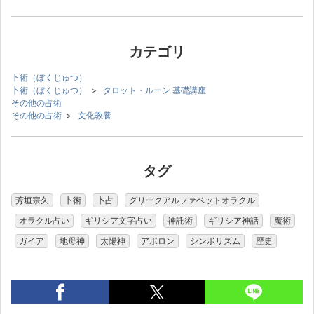
カテゴリ
卜術（ぼくじゅつ）
卜術（ぼくじゅつ）
>
タロット・ルーン 基礎講座
その他の占術
その他の占術
>
文化教養
タグ
芳垣宗久
卜術
卜占
グリークアルファベットオラクル
オラクル占い
ギリシア文字占い
神託術
ギリシア神話
魔術
ガイア
地母神
太陽神
アポロン
シンボリズム
歴史