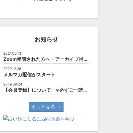
お知らせ
占星術・鑑定士
前半 西洋占星術・鑑定士
後半 西洋占星
ドマスターコー
養成スピードマスターコー
養成スピードマ
2021.05.13
第２回
ス 第３回
ス 第３
Zoom受講された方へ・アーカイブ補講について
0
40
0
32
0
2019.12.28
メルマガ配信がスタート
2019.09.24
【会員登録】について ※必ずご一読されて下さい。
もっと見る