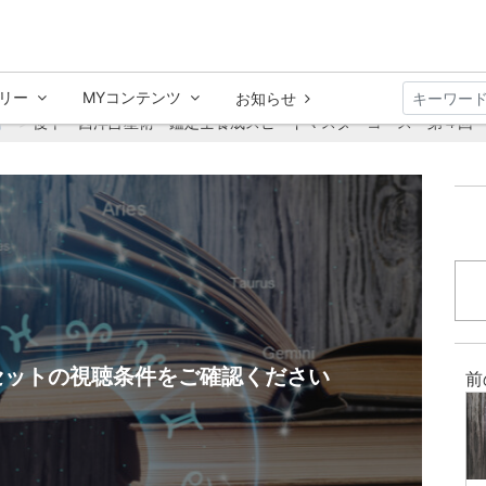
リー
MYコンテンツ
お知らせ
】
後半 西洋占星術・鑑定士養成スピードマスターコース 第４回
セットの視聴条件をご確認ください
前