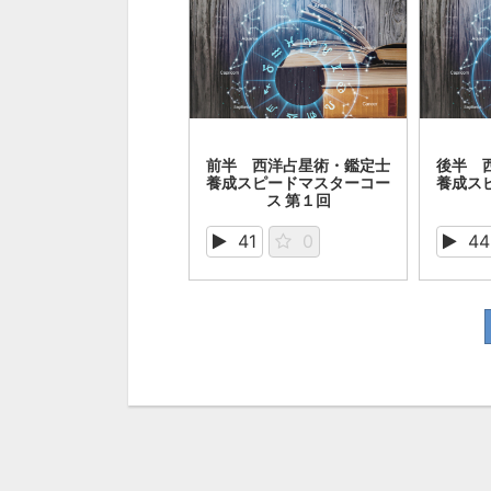
前半 西洋占星術・鑑定士
後半 
養成スピードマスターコー
養成スヒ
ス 第１回
41
0
44