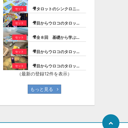
🎥タロットのシンクロニシティ・コンビネーションリーディング（宏林）
セット
🎥目からウロコのタロットリーディング入門（宏林）
セット
🎥全８回 基礎から学ぶ！実践タロット／大アルカナ編（宏林）
セット
🎥目からウロコのタロットリーディング／ストーリー作りのコツ（宏林）
セット
🎥目からウロコのタロットリーディング／１年を読む！（宏林）
セット
（最新の登録12件を表示）
もっと見る