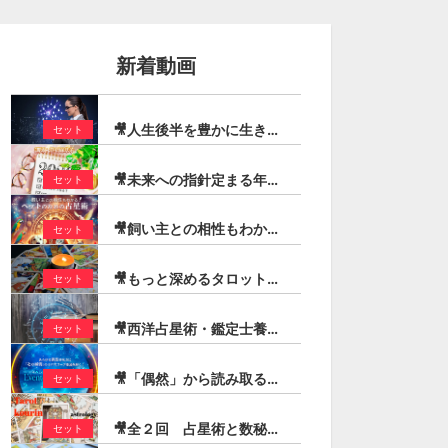
新着動画
🎥人生後半を豊かに生きる！定年後に輝くための占星術（石川楓花）
セット
🎥未来への指針定まる年！2026年トランジットの動きを追う ーまとめ読み先取り解説ー（登石麻恭子）
セット
🎥飼い主との相性もわかる「ペットのための占星術」（芳垣宗久）
セット
🎥もっと深めるタロットリーディング【コートカード編】（宏林）
セット
🎥西洋占星術・鑑定士養成スピードマスターコース（最新版）
セット
🎥「偶然」から読み取る「必然」の兆し：イベント・チャート・メソッド
セット
🎥全２回 占星術と数秘術シンボルを交えたタロットリーディング技法（宏林）
セット