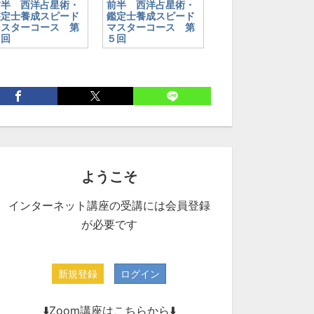
前半 西洋占星術・
前半 西洋占星術・
鑑定士養成スピード
鑑定士養成スピード
マスターコース 第
マスターコース 第
４回
５回
ようこそ
インターネット講座の受講には会員登録
が必要です
新規登録
ログイン
⬇️Zoom講座はこちらから⬇️