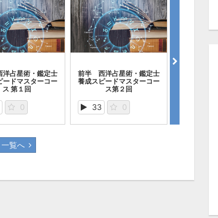
西洋占星術・鑑定士
前半 西洋占星術・鑑定士
後半 西洋
゚ードマスターコー
養成スピードマスターコー
養成スピー
ス 第１回
ス第２回
ス
0
33
0
28
一覧へ