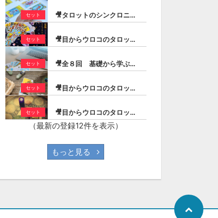
🎥タロットのシンクロニシティ・コンビネーションリーディング（宏林）
セット
🎥目からウロコのタロットリーディング入門（宏林）
セット
🎥全８回 基礎から学ぶ！実践タロット／大アルカナ編（宏林）
セット
🎥目からウロコのタロットリーディング／ストーリー作りのコツ（宏林）
セット
🎥目からウロコのタロットリーディング／１年を読む！（宏林）
セット
（最新の登録12件を表示）
もっと見る