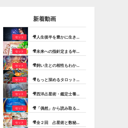
新着動画
🎥人生後半を豊かに生きる！定年後に輝くための占星術（石川楓花）
セット
🎥未来への指針定まる年！2026年トランジットの動きを追う ーまとめ読み先取り解説ー（登石麻恭子）
セット
🎥飼い主との相性もわかる「ペットのための占星術」（芳垣宗久）
セット
🎥もっと深めるタロットリーディング【コートカード編】（宏林）
セット
🎥西洋占星術・鑑定士養成スピードマスターコース（最新版）
セット
🎥「偶然」から読み取る「必然」の兆し：イベント・チャート・メソッド
セット
🎥全２回 占星術と数秘術シンボルを交えたタロットリーディング技法（宏林）
セット