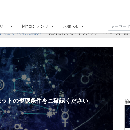
リー
MYコンテンツ
お知らせ
予測まで（いけだ笑み）
絶対にわかる！トランジット2024 第２回
セットの視聴条件をご確認ください
前