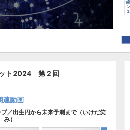
ン
ット2024 第２回
関連動画
ープ／出生円から未来予測まで（いけだ笑
み）