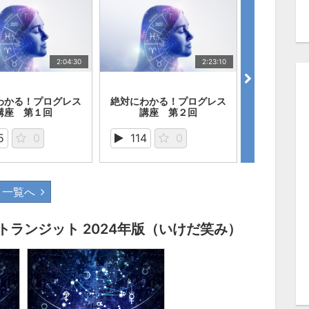
2:04:30
2:23:10
かる！プログレス
絶対にわかる！プログレス
絶対にわかる
講座 第１回
講座 第２回
ト20
5
0
114
0
152
一覧へ
トランジット 2024年版（いけだ笑み）