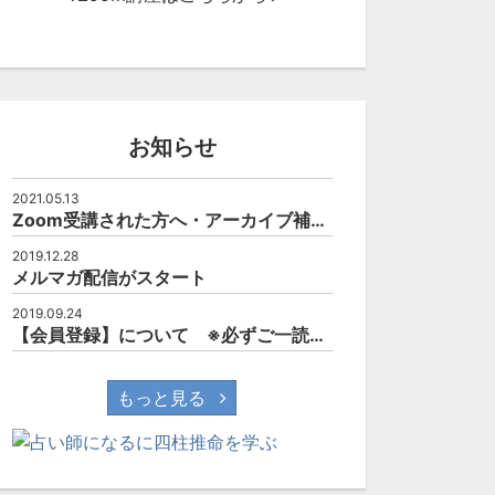
2:05:14
2:17:52
お知らせ
！トランジッ
絶対にわかる！トランジッ
24 第１回
ト2024 第２回
2021.05.13
Zoom受講された方へ・アーカイブ補講について
0
140
0
2019.12.28
メルマガ配信がスタート
2019.09.24
【会員登録】について ※必ずご一読されて下さい。
もっと見る