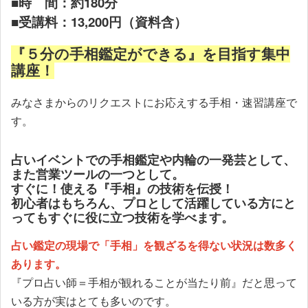
■時 間：約180分
■
13,200
受講料：
円
（資料含）
『５分の手相鑑定ができる』を目指す集中
講座！
みなさまからのリクエストにお応えする手相・速習講座で
す。
占いイベントでの手相鑑定や内輪の一発芸として、
また営業ツールの一つとして。
すぐに！使える『手相』の技術を伝授！
初心者はもちろん、プロとして活躍している方にと
ってもすぐに役に立つ技術を学べます。
占い鑑定の現場で「手相」を観ざるを得ない状況は数多く
あります。
『プロ占い師＝手相が観れることが当たり前』だと思って
いる方が実はとても多いのです。