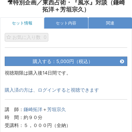
🎥特別企画／東西占術・『風水』対談（鎌崎
拓洋＋芳垣宗久）
セット情報
セット内容
関連
お気に入り数
0
購入する：5,000円（税込）
視聴期限は購入後14日間です。
購入済の方は、ログインすると視聴できます
講 師：
鎌崎拓洋
＋
芳垣宗久
時 間：約９０分
受講料：５，０００円（全納）