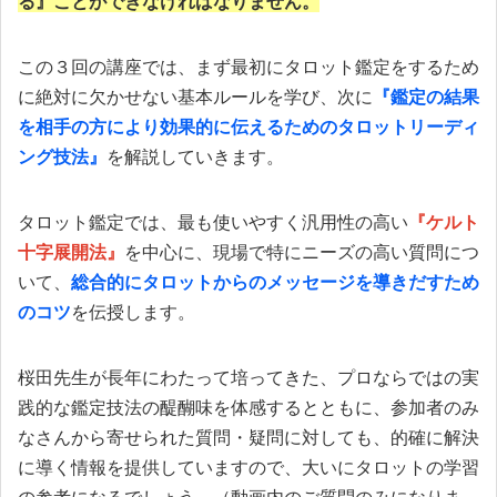
る』ことができなければなりません。
この３回の講座では、まず最初にタロット鑑定をするため
に絶対に欠かせない基本ルールを学び、次に
『鑑定の結果
を相手の方により効果的に伝えるためのタロットリーディ
ング技法』
を解説していきます。
タロット鑑定では、最も使いやすく汎用性の高い
『ケルト
十字展開法』
を中心に、現場で特にニーズの高い質問につ
いて、
総合的にタロットからのメッセージを導きだすため
のコツ
を伝授します。
桜田先生が長年にわたって培ってきた、プロならではの実
践的な鑑定技法の醍醐味を体感するとともに、参加者のみ
なさんから寄せられた質問・疑問に対しても、的確に解決
に導く情報を提供していますので、大いにタロットの学習
の参考になるでしょう。（動画内のご質問のみになりま