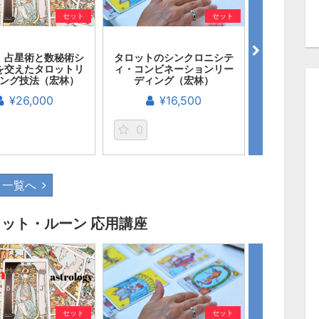
セット
セット
 占星術と数秘術シ
タロットのシンクロニシテ
目からウロ
を交えたタロットリ
ィ・コンビネーションリー
ーディング
ング技法（宏林）
ディング（宏林）
¥
¥26,000
¥16,500
0
0
一覧へ
ット・ルーン 応用講座
セット
セット