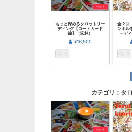
セット
もっと深めるタロットリー
全２回
ディング【コートカード
ンボル
編】（宏林）
ーディ
¥16,500
0
0
カテゴリ：タロ
セット