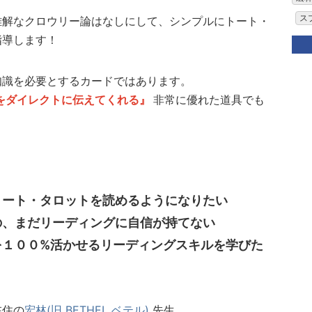
ス
難解なクロウリー論はなしにして、シンプルにトート・
指導します！
知識を必要とするカードではあります。
をダイレクトに伝えてくれる』
非常に優れた道具でも
トート・タロットを読めるようになりたい
の、まだリーディングに自信が持てない
を１００%活かせるリーディングスキルを学びた
在住の
宏林(旧 BETHEL ベテル)
先生。