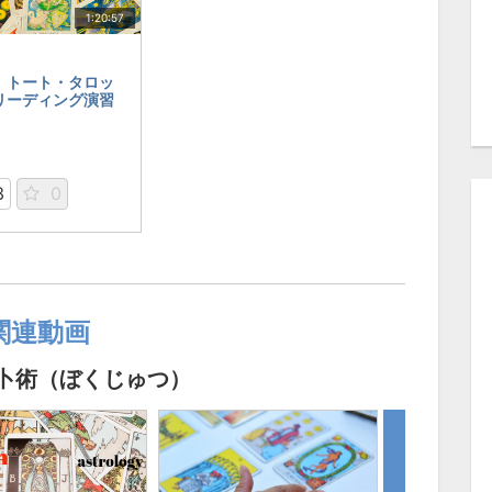
1:20:57
 トート・タロッ
ーディング演習
3
0
関連動画
卜術（ぼくじゅつ）