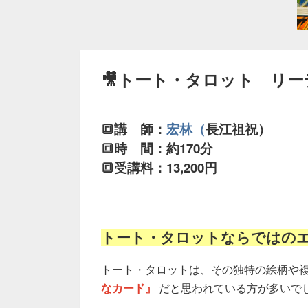
🎥トート・タロット リー
🔳
講 師：
宏林（
長江祖祝）
🔳時 間：約170分
13,200
🔳
受講料：
円
トート・タロットならではの
トート・タロットは、その独特の絵柄や
なカード』
だと思われている方が多いで