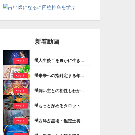
セット
セット
コのタロットリ
全８回 基礎から学ぶ！実
目からウロコの
入門（宏林）
践タロット／大アルカナ編
ーディング／
（宏林）
りのコツ（
11,000
新着動画
¥66,000
¥7,7
0
0
🎥人生後半を豊かに生きる！定年後に輝くための占星術（石川楓花）
セット
🎥未来への指針定まる年！2026年トランジットの動きを追う ーまとめ読み先取り解説ー（登石麻恭子）
セット
🎥飼い主との相性もわかる「ペットのための占星術」（芳垣宗久）
セット
🎥もっと深めるタロットリーディング【コートカード編】（宏林）
セット
🎥西洋占星術・鑑定士養成スピードマスターコース（最新版）
セット
セット
セット