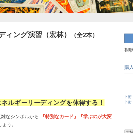
ディング演習（宏林）
（全2本）
視
購
卜術
エネルギーリーディングを体得する！
卜術
複雑なシンボルから
『特別なカード』『学ぶのが大変
しょう。
宏