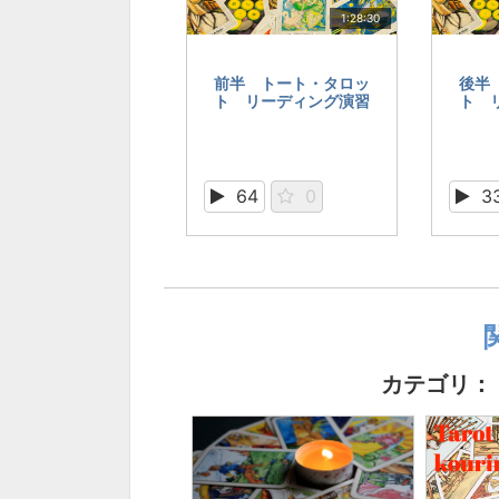
1:28:30
前半 トート・タロッ
後半
ト リーディング演習
ト リ
64
0
3
カテゴリ：