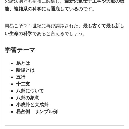
の諸法則とも密接に関係し、
最新の遺伝子工学や大脳の機
能、複雑系の科学にも通底している
のです。
周易こそ２１世紀に再び認識された、
最も古くて最も新し
い生命の科学
であると言えるでしょう。
学習テーマ
易とは
陰陽とは
五行
十二支
八卦について
八卦の象意
小成卦と大成卦
易占例 サンプル例