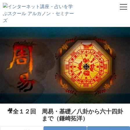
🎥全１２回 周易・基礎／八卦から六十四卦
まで（鎌崎拓洋）