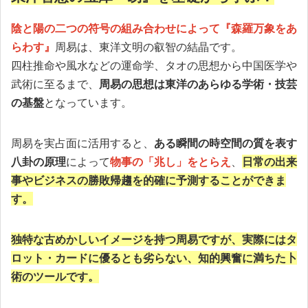
陰と陽の二つの符号の組み合わせによって『森羅万象をあ
らわす』
周易は、東洋文明の叡智の結晶です。
四柱推命や風水などの運命学、タオの思想から中国医学や
武術に至るまで、
周易の思想は東洋のあらゆる学術・技芸
の基盤
となっています。
周易を実占面に活用すると、
ある瞬間の時空間の質を表す
八卦の原理
によって
物事の「兆し」をとらえ
、
日常の出来
事やビジネスの勝敗帰趨を的確に予測することができま
す。
独特な古めかしいイメージを持つ周易ですが、実際にはタ
ロット・カードに優るとも劣らない、知的興奮に満ちた卜
術のツールです。