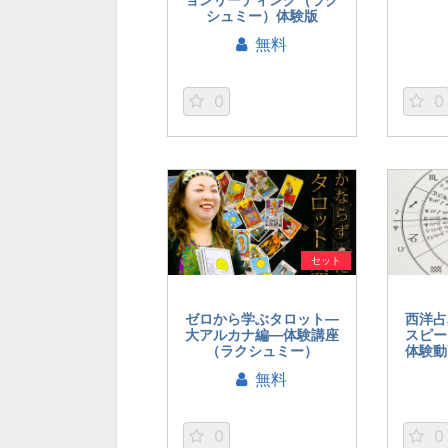
シュミー）体験版
無料
0
0
セット
ゼロから学ぶタロット―
西洋占
大アルカナ編―体験講座
スピー
（ラクシュミー）
体験動
無料
0
0