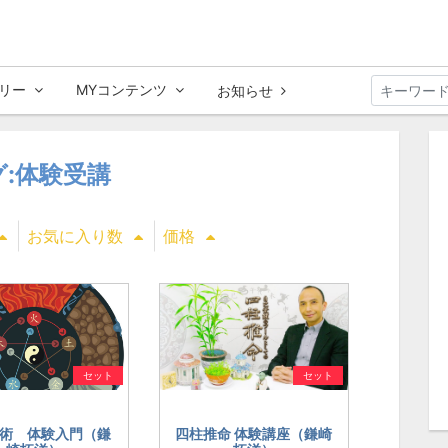
リー
MYコンテンツ
お知らせ
グ:体験受講
お気に入り数
価格
セット
セット
術 体験入門（鎌
四柱推命 体験講座（鎌崎