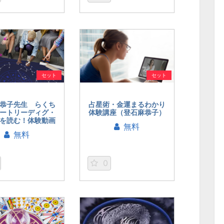
セット
セット
恭子先生 らくち
占星術・金運まるわかり
ートリーディグ・
体験講座（登石麻恭子）
を読む！体験動画
無料
無料
0