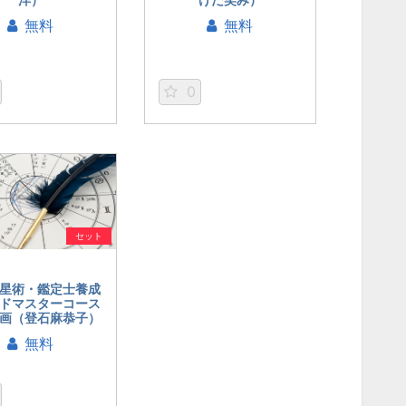
無料
無料
0
セット
星術・鑑定士養成
ドマスターコース
画（登石麻恭子）
無料