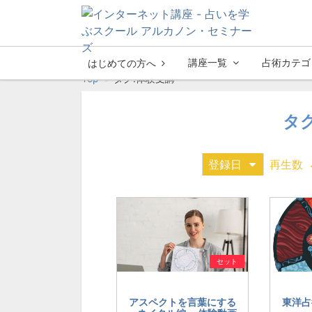
講座一覧
占術カテゴ
はじめての方へ
Top
タグ:体験受講
タ
登録日
再生数
セット
アスペクトを言葉にする
東洋占