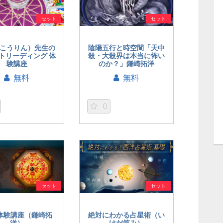
セット
セット
こうりん）先生の
陰陽五行と時空間「天中
トリーディング 体
殺・大殺界は本当に怖い
験講座
のか？」鎌崎拓洋
無料
無料
0
セット
セット
 体験講座（鎌崎拓
絶対にわかる占星術（い
洋）
けだ笑み）