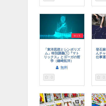
セット
「東洋思想とシンボリズ
登石麻
ム」特別講義①『マト
んチャ
リックス』とヨーガの哲
仕事運
学（鎌崎拓洋）
無料
0
0