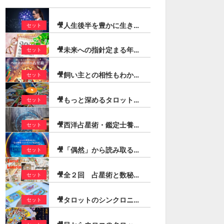
🎥人生後半を豊かに生きる！定年後に輝くための占星術（石川楓花）
セット
🎥未来への指針定まる年！2026年トランジットの動きを追う ーまとめ読み先取り解説ー（登石麻恭子）
セット
🎥飼い主との相性もわかる「ペットのための占星術」（芳垣宗久）
セット
🎥もっと深めるタロットリーディング【コートカード編】（宏林）
セット
🎥西洋占星術・鑑定士養成スピードマスターコース（最新版）
セット
🎥「偶然」から読み取る「必然」の兆し：イベント・チャート・メソッド
セット
🎥全２回 占星術と数秘術シンボルを交えたタロットリーディング技法（宏林）
セット
🎥タロットのシンクロニシティ・コンビネーションリーディング（宏林）
セット