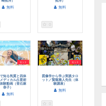
崎拓洋）
拓洋）
無料
無料
0
セット
セット
で知る気質と四体
図像学から学ぶ実践タロ
メディカル占星術
ット／賢龍雅人先生（体
体験動画（登石麻
験講座）
恭子）
無料
無料
0