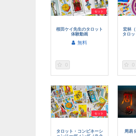
セット
桜田ケイ先生のタロット
宏林（
体験動画
タロッ
無料
0
0
セット
タロット・コンビネーシ
周易
ョンリーディング（ラク