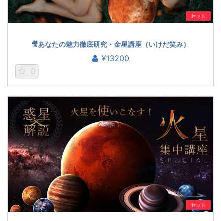
セット
🎥あなたの魅力徹底研究・金星講座（いけだ笑み）
¥13200
0
セット