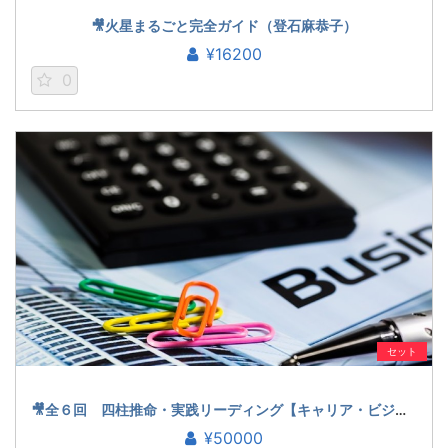
🎥火星まるごと完全ガイド（登石麻恭子）
¥16200
0
セット
🎥全６回 四柱推命・実践リーディング【キャリア・ビジネス編】（鎌崎拓洋）
¥50000