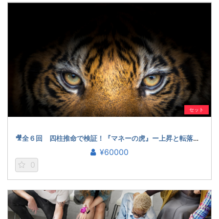
セット
🎥全６回 四柱推命で検証！『マネーの虎』ー上昇と転落の法則ー（鎌崎拓洋）
¥60000
0