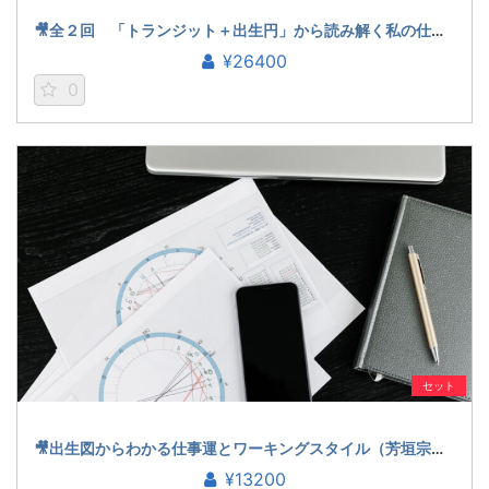
🎥全２回 「トランジット＋出生円」から読み解く私の仕事運（石川楓花）
¥26400
0
セット
🎥出生図からわかる仕事運とワーキングスタイル（芳垣宗久）
¥13200