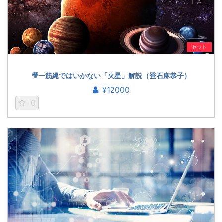
セット
🎥一筋縄ではいかない「火星」解説（登石麻恭子）
¥12000
0