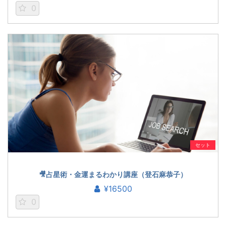
0
セット
🎥占星術・金運まるわかり講座（登石麻恭子）
¥16500
0