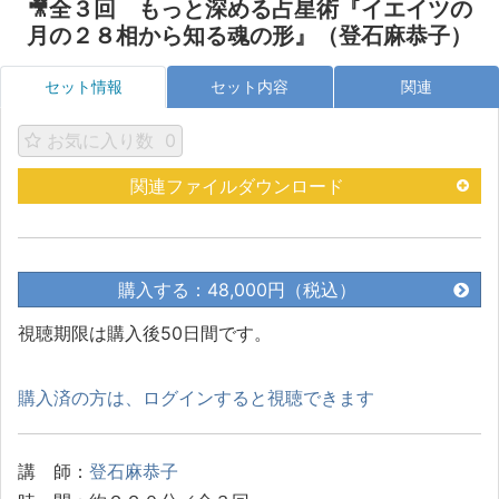
🎥全３回 もっと深める占星術『イエイツの
月の２８相から知る魂の形』（登石麻恭子）
セット情報
セット内容
関連
お気に入り数
0
関連ファイルダウンロード
購入する：48,000円（税込）
視聴期限は購入後50日間です。
購入済の方は、ログインすると視聴できます
講 師：
登石麻恭子