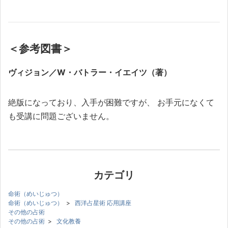
＜参考図書＞
ヴィジョン／W・バトラー・イエイツ（著）
絶版になっており、入手が困難ですが、 お手元になくて
も受講に問題ございません。
カテゴリ
命術（めいじゅつ）
命術（めいじゅつ）
>
西洋占星術 応用講座
その他の占術
その他の占術
>
文化教養