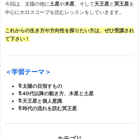
今回は、太陽の他に
土星
や
木星
、そして
天王星
と
冥王星
を
中心にホロスコープを読むレッスンをしていきます。
これからの生き方や方向性を探りたい方は、ぜひ受講され
て下さい！
＜学習テーマ＞
🔖太陽の目指すもの
🔖40代以降の動き方、木星と土星
🔖天王星と個人意識
🔖時代の流れを読む冥王星
カテゴリ