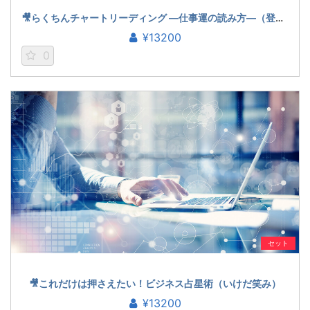
🎥らくちんチャートリーディング ―仕事運の読み方―（登石麻恭子）
¥13200
0
セット
🎥これだけは押さえたい！ビジネス占星術（いけだ笑み）
¥13200