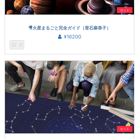
セット
🎥火星まるごと完全ガイド（登石麻恭子）
¥16200
0
セット