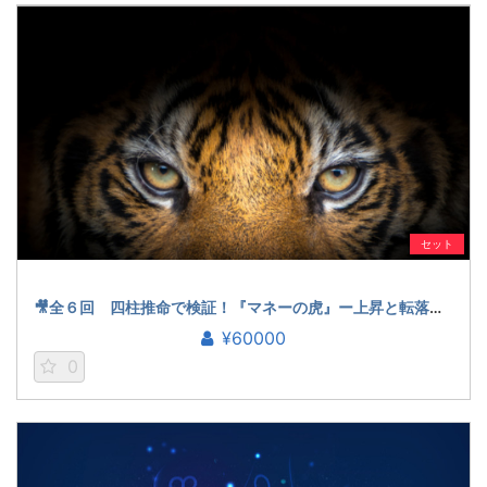
セット
🎥全６回 四柱推命で検証！『マネーの虎』ー上昇と転落の法則ー（鎌崎拓洋）
¥60000
0