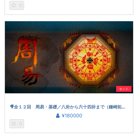
0
セット
🎥全１２回 周易・基礎／八卦から六十四卦まで（鎌崎拓洋）
¥180000
0