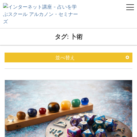
タグ: 卜術
並べ替え