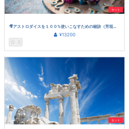
セット
🎥アストロダイスを１００%使いこなすための秘訣（芳垣宗久）
¥13200
0
セット