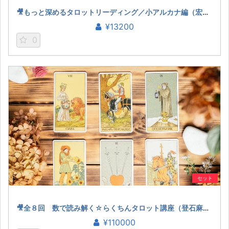
🎥もっと深めるタロットリーディング／小アルカナ編（宏林）
¥13200
0
セット
🎥全８回 数で読み解く☆らくちんタロット講座（登石麻恭子）
¥110000