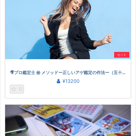
セット
🎥プロ鑑定士 ㊙︎ メソッドー正しいアゲ鑑定の作法ー（五十六謀星もっちぃ）
¥13200
0