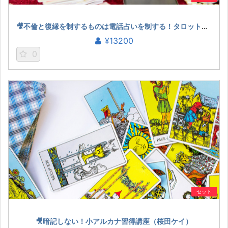
🎥不倫と復縁を制するものは電話占いを制する！タロット鑑定プロの『占略』（五十六謀星もっちぃ）
¥13200
0
セット
🎥暗記しない！小アルカナ習得講座（桜田ケイ）