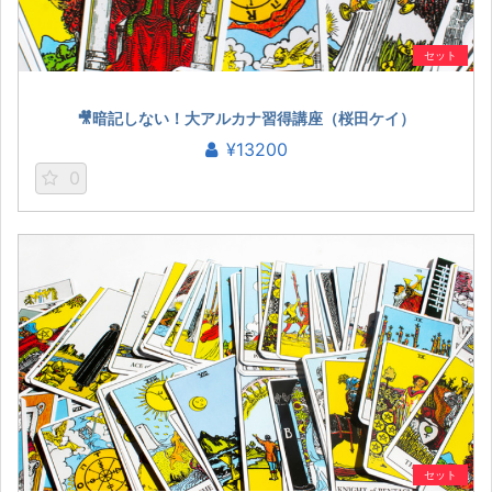
セット
🎥暗記しない！大アルカナ習得講座（桜田ケイ）
¥13200
0
セット