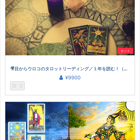
セット
🎥目からウロコのタロットリーディング／１年を読む！（宏林）
¥9900
0